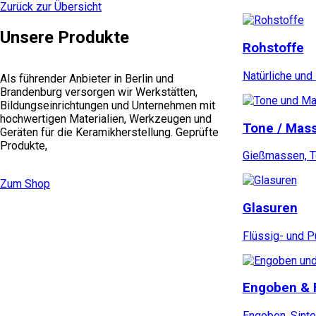
auf
Zurück zur Übersicht
der
Produktseite
Unsere Produkte
gewählt
Rohstoffe
werden
Natürliche und
Als führender Anbieter in Berlin und
Brandenburg versorgen wir Werkstätten,
Bildungseinrichtungen und Unternehmen mit
hochwertigen Materialien, Werkzeugen und
Tone / Mas
Geräten für die Keramikherstellung. Geprüfte
Produkte,
Gießmassen, To
Zum Shop
Glasuren
Flüssig- und P
Engoben & 
Engoben, Sinte