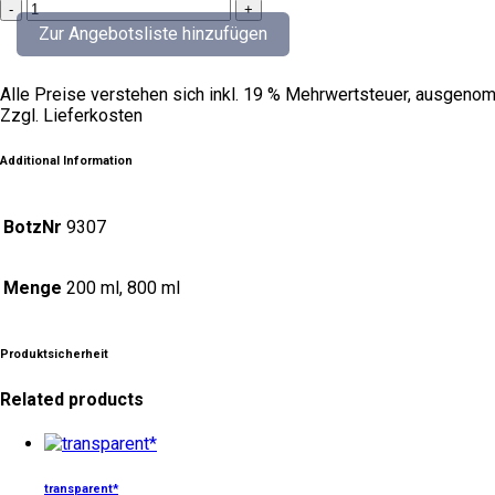
perlrosa
PRO
Zur Angebotsliste hinzufügen
bis
1280°C
quantity
Alle Preise verstehen sich inkl. 19 % Mehrwertsteuer, ausgenom
Zzgl. Lieferkosten
Additional Information
BotzNr
9307
Menge
200 ml, 800 ml
Produktsicherheit
Related products
Dieses
Produkt
weist
transparent*