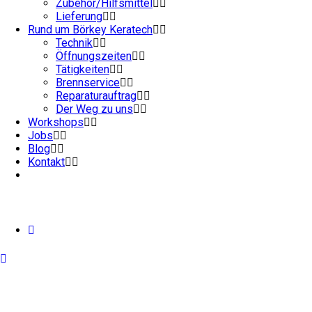
Zubehör/Hilfsmittel
Lieferung
Rund um Börkey Keratech
Technik
Öffnungszeiten
Tätigkeiten
Brennservice
Reparaturauftrag
Der Weg zu uns
Workshops
Jobs
Blog
Kontakt