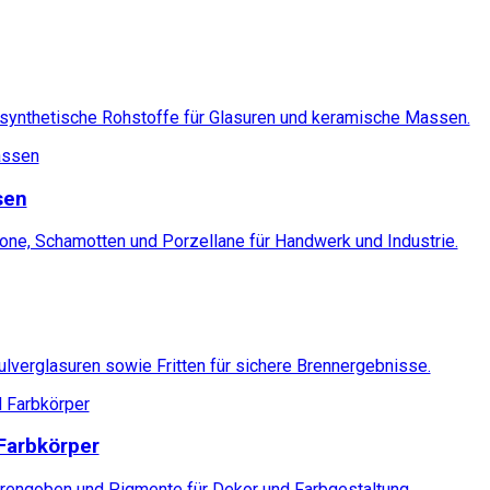
 synthetische Rohstoffe für Glasuren und keramische Massen.
sen
ne, Schamotten und Porzellane für Handwerk und Industrie.
ulverglasuren sowie Fritten für sichere Brennergebnisse.
Farbkörper
rengoben und Pigmente für Dekor und Farbgestaltung.