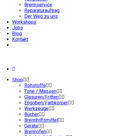
Brennservice
Reparaturauftrag
Der Weg zu uns
Workshops
Jobs
Blog
Kontakt
Shop
Rohstoffe
Tone / Massen
Glasuren/Fritten
Engoben/Farbkörper
Werkzeuge
Bücher
Brennhilfsmittel
Geräte
Brennöfen