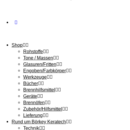
Shop
Rohstoffe
Tone / Massen
Glasuren/Fritten
Engoben/Farbkörper
Werkzeuge
Bücher
Brennhilfsmittel
Geräte
Brennöfen
Zubehör/Hilfsmittel
Lieferung
Rund um Börkey Keratech
Technik