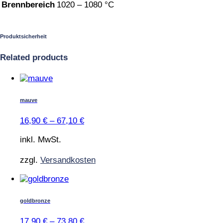
Brennbereich
1020 – 1080 °C
Produktsicherheit
Related products
Dieses
Produkt
weist
mauve
mehrere
Varianten
16,90
€
–
67,10
€
auf.
Die
inkl. MwSt.
Optionen
können
zzgl.
Versandkosten
auf
der
Dieses
Produktseite
Produkt
gewählt
weist
goldbronze
werden
mehrere
Varianten
17,90
€
–
73,80
€