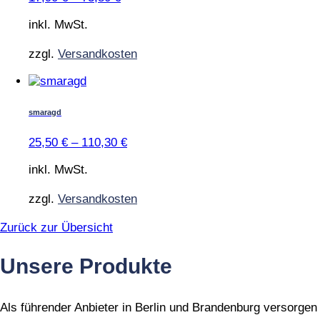
auf.
Die
inkl. MwSt.
Optionen
können
zzgl.
Versandkosten
auf
der
Dieses
Produktseite
Produkt
gewählt
weist
smaragd
werden
mehrere
Varianten
25,50
€
–
110,30
€
auf.
Die
inkl. MwSt.
Optionen
können
zzgl.
Versandkosten
auf
der
Zurück zur Übersicht
Produktseite
gewählt
Unsere Produkte
werden
Als führender Anbieter in Berlin und Brandenburg versorgen