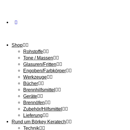
Shop
Rohstoffe
Tone / Massen
Glasuren/Fritten
Engoben/Farbkörper
Werkzeuge
Bücher
Brennhilfsmittel
Geräte
Brennöfen
Zubehör/Hilfsmittel
Lieferung
Rund um Börkey Keratech
Technik