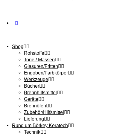
Shop
Rohstoffe
Tone / Massen
Glasuren/Fritten
Engoben/Farbkörper
Werkzeuge
Bücher
Brennhilfsmittel
Geräte
Brennöfen
Zubehör/Hilfsmittel
Lieferung
Rund um Börkey Keratech
Technik