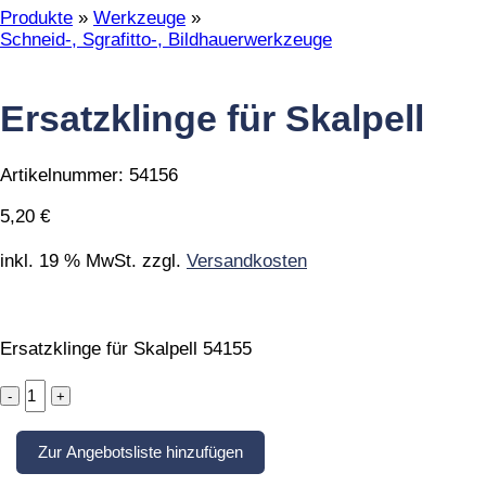
Produkte
»
Werkzeuge
»
Schneid-, Sgrafitto-, Bildhauerwerkzeuge
Ersatzklinge für Skalpell
Artikelnummer:
54156
5,20
€
inkl. 19 % MwSt.
zzgl.
Versandkosten
Ersatzklinge für Skalpell 54155
Ersatzklinge
für
Skalpell
Zur Angebotsliste hinzufügen
quantity