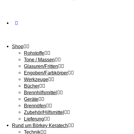
Shop
Rohstoffe
Tone / Massen
Glasuren/Fritten
Engoben/Farbkörper
Werkzeuge
Bücher
Brennhilfsmittel
Geräte
Brennöfen
Zubehör/Hilfsmittel
Lieferung
Rund um Börkey Keratech
Technik