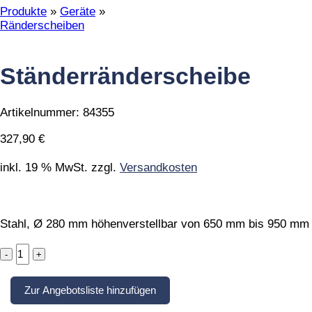
Produkte
»
Geräte
»
Ränderscheiben
Ständerränderscheibe
Artikelnummer:
84355
327,90
€
inkl. 19 % MwSt.
zzgl.
Versandkosten
Stahl, Ø 280 mm höhenverstellbar von 650 mm bis 950 mm
Ständerränderscheibe
quantity
Zur Angebotsliste hinzufügen