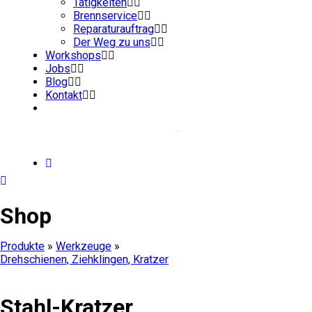
Tätigkeiten
Brennservice
Reparaturauftrag
Der Weg zu uns
Workshops
Jobs
Blog
Kontakt
Shop
Produkte
»
Werkzeuge
»
Drehschienen, Ziehklingen, Kratzer
Stahl-Kratzer