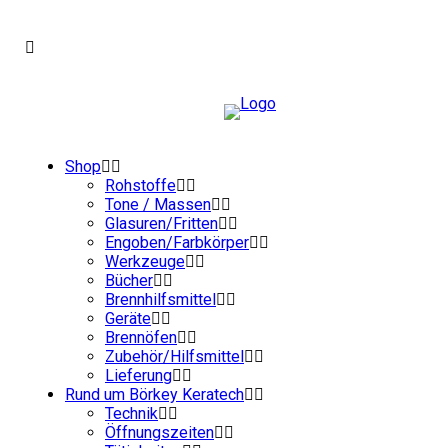
Shop
Rohstoffe
Tone / Massen
Glasuren/Fritten
Engoben/Farbkörper
Werkzeuge
Bücher
Brennhilfsmittel
Geräte
Brennöfen
Zubehör/Hilfsmittel
Lieferung
Rund um Börkey Keratech
Technik
Öffnungszeiten