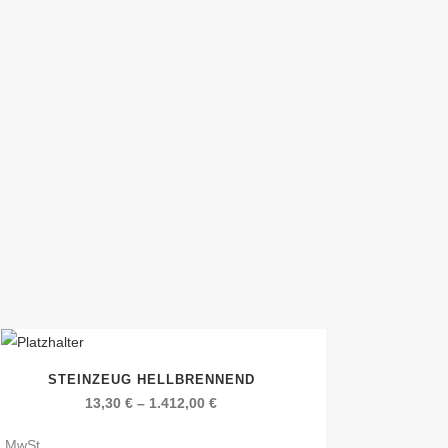
ses
STEINZEUG HELLBRENNEND
dukt
13,30
€
–
1.412,00
€
st
rere
l. MwSt.