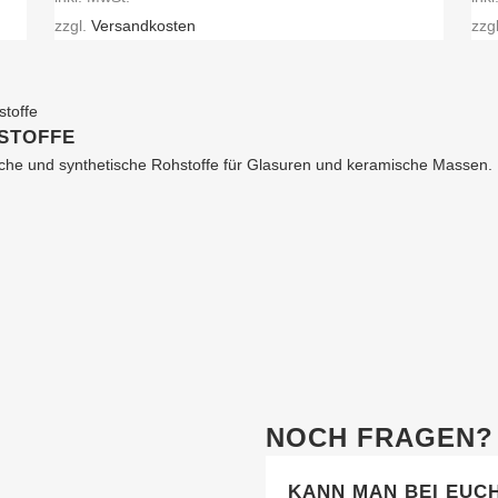
Varianten
zzgl.
Versandkosten
Var
zzg
auf.
auf.
Die
Die
Optionen
Opt
STOFFE
können
kön
iche und synthetische Rohstoffe für Glasuren und keramische Massen.
auf
auf
der
der
Produktseite
Pro
gewählt
gew
werden
wer
NOCH FRAGEN?
KANN MAN BEI EUC