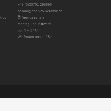
+49 (0)33701 295898
sesam@boerkey-keramik.de
k.de
Öffnungszeiten
Montag und Mittwoch
von 9 – 17 Uhr
Wir freuen uns auf Sie!
6