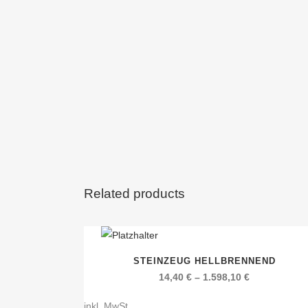
Related products
Dieses
STEINZEUG HELLBRENNEND
Produkt
14,40
€
–
1.598,10
€
weist
mehrere
inkl. MwSt.