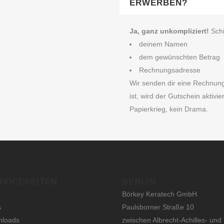
ERWERBEN?
Ja, ganz unkompliziert!
Schi
deinem Namen
dem gewünschten Betrag
Rechnungsadresse
Wir senden dir eine Rechnun
ist, wird der Gutschein aktivier
Papierkrieg, kein Drama.
RVICESEITEN
BERLIN
Börkey Keratech GmbH
s
Paulsborner Straße 10
nloads
zwischen Albrecht-Achilles- und