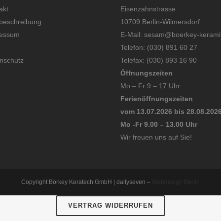
akt
Eisenzahnstrasse
eschreibung
10709 Berlin-Wilmersdorf
ressum
E-Mail: sesam@boerkey-kerami
Telefon: (030) 891 60 27
nschutz
Telefax: (030) 893 16 90
Öffnungszeiten
Mo – Fr 9 – 17 Uhr
Ferienöffnungszeiten
vom 13.07.2026 bis 28.08.202
Mo -Fr 9.00 – 13.00 Uhr
Wir freuen uns auf Sie!
Copyright Börkey Keratech GmbH | dailyseven –
Webdesign Berlin
VERTRAG WIDERRUFEN