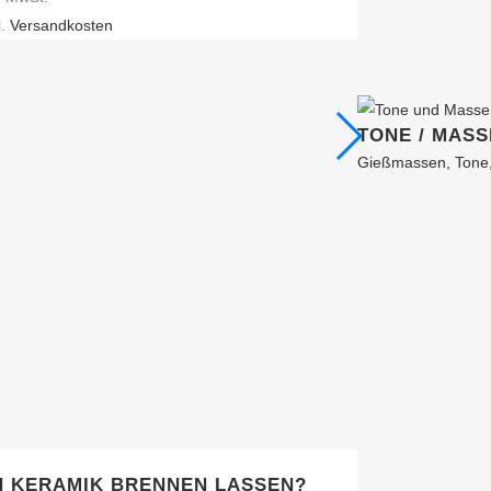
ianten
l.
Versandkosten
ionen
TONE / MAS
nen
Gießmassen, Tone,
duktseite
ählt
den
H KERAMIK BRENNEN LASSEN?