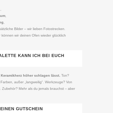
d
,
aum
,
ng
,
ätzliche Bilder – wir lieben Fotostrecken.
r können wir deinen Ofen wieder glücklich
LETTE KANN ICH BEI EUCH
s Keramikherz höher schlagen lässt.
Ton?
n Farben, außer „langweilig“. Werkzeuge? Von
r. Zubehör? Mehr als du jemals brauchst – aber
 EINEN GUTSCHEIN