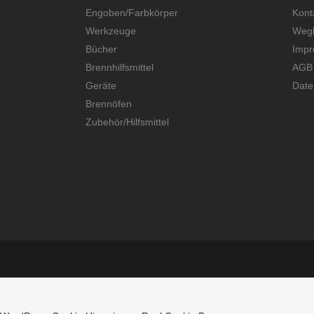
Engoben/Farbkörper
Kont
Werkzeuge
Wegb
Bücher
Imp
Brennhilfsmittel
AGB
Geräte
Date
Brennöfen
Zubehör/Hilfsmittel