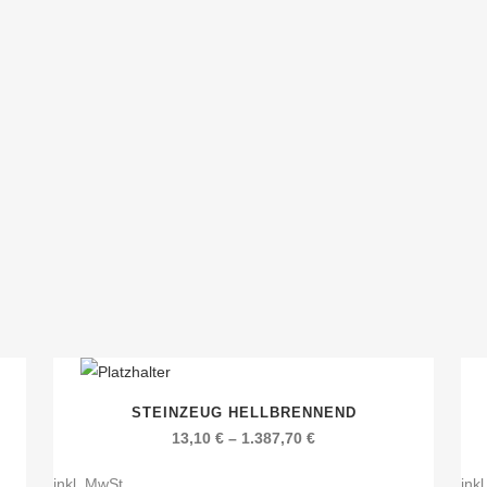
Dieses
Die
STEINZEUG HELLBRENNEND
Produkt
Pro
13,10
€
–
1.387,70
€
weist
wei
mehrere
inkl. MwSt.
meh
ink