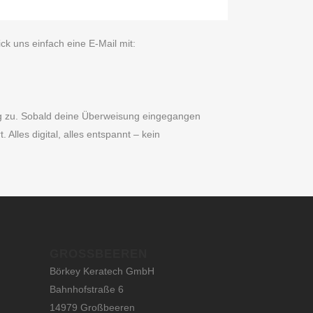
ck uns einfach eine E‑Mail mit:
g zu. Sobald deine Überweisung eingegangen
t. Alles digital, alles entspannt – kein
GROSSBEEREN
Börkey Keratech GmbH
Bahnhofstraße 6
14979 Großbeeren