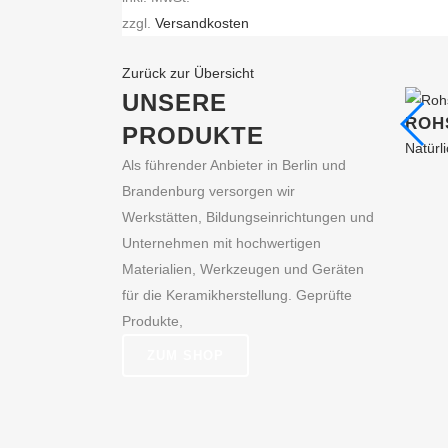
Varianten
zzgl.
Versandkosten
auf.
Zurück zur Übersicht
Die
UNSERE
Optionen
ROH
können
PRODUKTE
Natürl
auf
Als führender Anbieter in Berlin und
der
Brandenburg versorgen wir
Produktseite
Werkstätten, Bildungseinrichtungen und
gewählt
Unternehmen mit hochwertigen
werden
Materialien, Werkzeugen und Geräten
für die Keramikherstellung. Geprüfte
Produkte,
ZUM SHOP