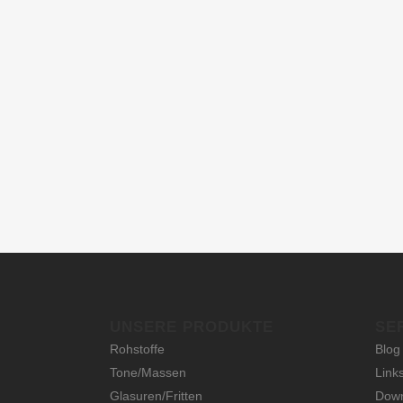
UNSERE PRODUKTE
SE
Rohstoffe
Blog
Tone/Massen
Link
Glasuren/Fritten
Dow