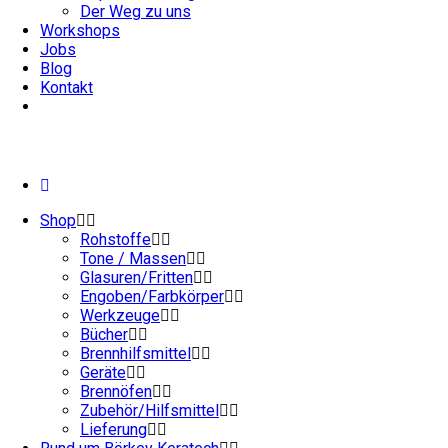
Der Weg zu uns
Workshops
Jobs
Blog
Kontakt
Shop
Rohstoffe
Tone / Massen
Glasuren/Fritten
Engoben/Farbkörper
Werkzeuge
Bücher
Brennhilfsmittel
Geräte
Brennöfen
Zubehör/Hilfsmittel
Lieferung