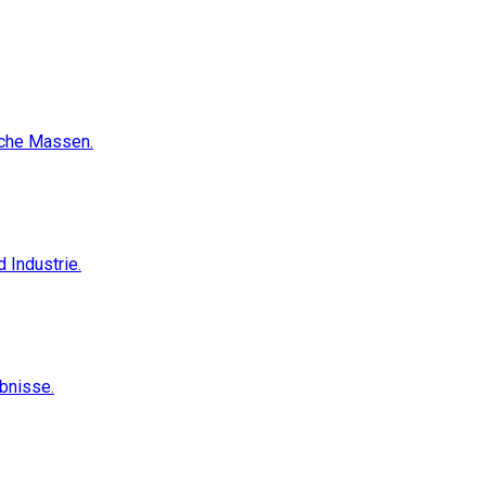
sche Massen.
 Industrie.
ebnisse.