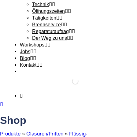
Technik
Öffnungszeiten
Tätigkeiten
Brennservice
Reparaturauftrag
Der Weg zu uns
Workshops
Jobs
Blog
Kontakt
Shop
Produkte
»
Glasuren/Fritten
»
Flüssig-