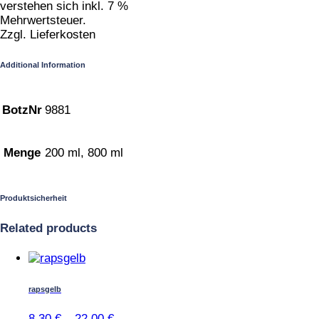
verstehen sich inkl. 7 %
Mehrwertsteuer.
Zzgl. Lieferkosten
Additional Information
BotzNr
9881
Menge
200 ml, 800 ml
Produktsicherheit
Related products
Dieses
Produkt
weist
rapsgelb
mehrere
Varianten
8,30
€
–
22,00
€