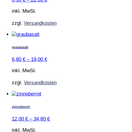
auf.
Die
inkl. MwSt.
Optionen
können
zzgl.
Versandkosten
auf
der
Dieses
Produktseite
Produkt
gewählt
weist
graubasalt
werden
mehrere
Varianten
6,80
€
–
19,00
€
auf.
Die
inkl. MwSt.
Optionen
können
zzgl.
Versandkosten
auf
der
Dieses
Produktseite
Produkt
gewählt
weist
zinnoberrot
werden
mehrere
Varianten
12,00
€
–
34,80
€
auf.
Die
inkl. MwSt.