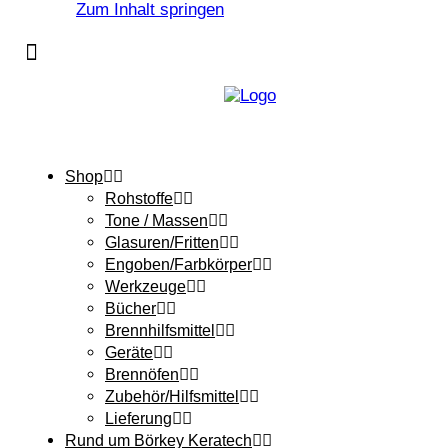
Zum Inhalt springen
Shop
Rohstoffe
Tone / Massen
Glasuren/Fritten
Engoben/Farbkörper
Werkzeuge
Bücher
Brennhilfsmittel
Geräte
Brennöfen
Zubehör/Hilfsmittel
Lieferung
Rund um Börkey Keratech