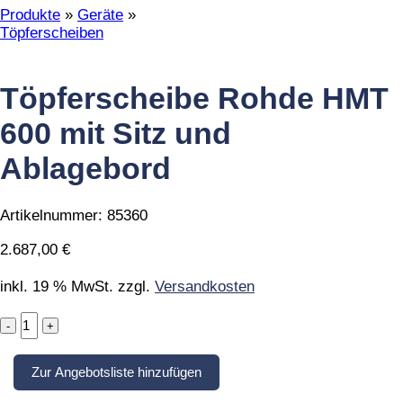
Produkte
»
Geräte
»
Töpferscheiben
Töpferscheibe Rohde HMT
600 mit Sitz und
Ablagebord
Artikelnummer:
85360
2.687,00
€
inkl. 19 % MwSt.
zzgl.
Versandkosten
Töpferscheibe
Rohde
HMT
Zur Angebotsliste hinzufügen
600
mit