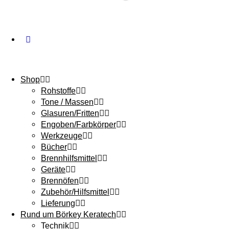
Shop
Rohstoffe
Tone / Massen
Glasuren/Fritten
Engoben/Farbkörper
Werkzeuge
Bücher
Brennhilfsmittel
Geräte
Brennöfen
Zubehör/Hilfsmittel
Lieferung
Rund um Börkey Keratech
Technik