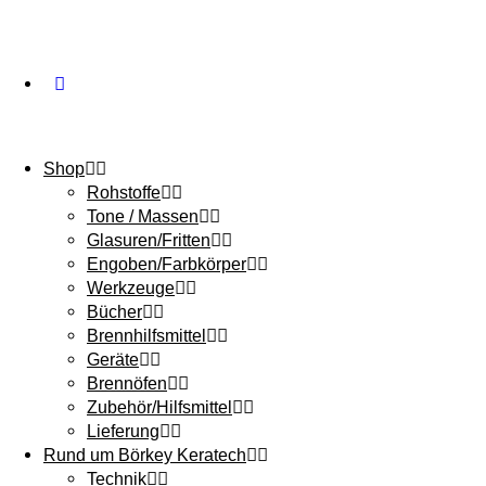
Shop
Rohstoffe
Tone / Massen
Glasuren/Fritten
Engoben/Farbkörper
Werkzeuge
Bücher
Brennhilfsmittel
Geräte
Brennöfen
Zubehör/Hilfsmittel
Lieferung
Rund um Börkey Keratech
Technik