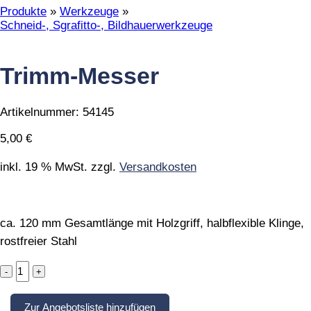
Produkte
»
Werkzeuge
»
Schneid-, Sgrafitto-, Bildhauerwerkzeuge
Trimm-Messer
Artikelnummer:
54145
5,00
€
inkl. 19 % MwSt.
zzgl.
Versandkosten
ca. 120 mm Gesamtlänge mit Holzgriff, halbflexible Klinge,
rostfreier Stahl
Trimm-
Messer
quantity
Zur Angebotsliste hinzufügen