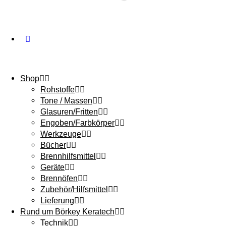
Shop
Rohstoffe
Tone / Massen
Glasuren/Fritten
Engoben/Farbkörper
Werkzeuge
Bücher
Brennhilfsmittel
Geräte
Brennöfen
Zubehör/Hilfsmittel
Lieferung
Rund um Börkey Keratech
Technik