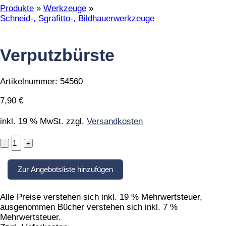
Produkte
»
Werkzeuge
»
Schneid-, Sgrafitto-, Bildhauerwerkzeuge
Verputzbürste
Artikelnummer:
54560
7,90
€
inkl. 19 % MwSt.
zzgl.
Versandkosten
Verputzbürste
quantity
Zur Angebotsliste hinzufügen
Alle Preise verstehen sich inkl. 19 % Mehrwertsteuer,
ausgenommen Bücher verstehen sich inkl. 7 %
Mehrwertsteuer.