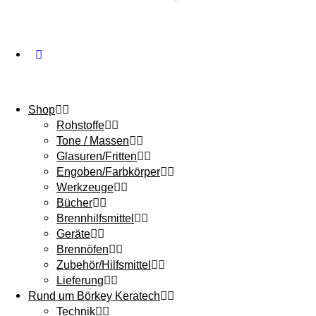
Shop
Rohstoffe
Tone / Massen
Glasuren/Fritten
Engoben/Farbkörper
Werkzeuge
Bücher
Brennhilfsmittel
Geräte
Brennöfen
Zubehör/Hilfsmittel
Lieferung
Rund um Börkey Keratech
Technik