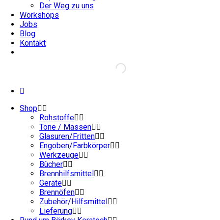
Der Weg zu uns
Workshops
Jobs
Blog
Kontakt
Shop
Rohstoffe
Tone / Massen
Glasuren/Fritten
Engoben/Farbkörper
Werkzeuge
Bücher
Brennhilfsmittel
Geräte
Brennöfen
Zubehör/Hilfsmittel
Lieferung