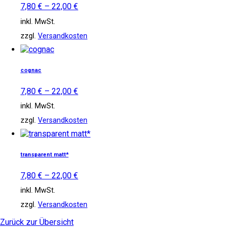
Varianten
7,80
€
–
22,00
€
auf.
inkl. MwSt.
Die
Optionen
zzgl.
Versandkosten
können
Dieses
auf
Produkt
der
weist
Produktseite
cognac
mehrere
gewählt
Varianten
werden
7,80
€
–
22,00
€
auf.
inkl. MwSt.
Die
Optionen
zzgl.
Versandkosten
können
Dieses
auf
Produkt
der
weist
Produktseite
transparent matt*
mehrere
gewählt
Varianten
werden
7,80
€
–
22,00
€
auf.
inkl. MwSt.
Die
Optionen
zzgl.
Versandkosten
können
auf
Zurück zur Übersicht