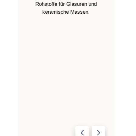
Rohstoffe für Glasuren und
und Porze
keramische Massen.