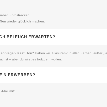
 lieben Fotostrecken.
Ofen wieder glücklich machen.
CH BEI EUCH ERWARTEN?
 schlagen lässt.
Ton? Haben wir. Glasuren? In allen Farben, außer „la
chst – aber du wirst es trotzdem wollen.
HEIN ERWERBEN?
‑Mail mit: