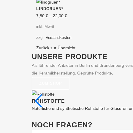
Dieses
Optionen
LINDGRUEN*
Produkt
können
7,80
€
–
22,00
€
weist
auf
mehrere
der
inkl. MwSt.
Varianten
Produktseite
zzgl.
Versandkosten
auf.
gewählt
Die
werden
Zurück zur Übersicht
UNSERE PRODUKTE
Optionen
können
Als führender Anbieter in Berlin und Brandenburg ve
auf
die Keramikherstellung. Geprüfte Produkte,
der
ZUM SHOP
Produktseite
gewählt
ROHSTOFFE
werden
Natürliche und synthetische Rohstoffe für Glasuren 
NOCH FRAGEN?