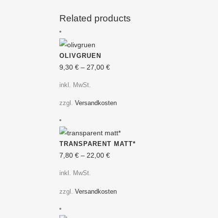
Related products
Dieses
OLIVGRUEN
Produkt
9,30
€
–
27,00
€
weist
mehrere
inkl. MwSt.
Varianten
zzgl.
Versandkosten
auf.
Die
Dieses
Optionen
TRANSPARENT MATT*
Produkt
können
7,80
€
–
22,00
€
weist
auf
mehrere
der
inkl. MwSt.
Varianten
Produktseite
zzgl.
Versandkosten
auf.
gewählt
Die
werden