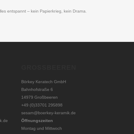
lles entspannt – kein Papierkrieg, kein Drama.
GROSSBEEREN
Börkey Keratech GmbH
Bahnhofstraße 6
14979 Großbeeren
+49 (0)33701 295898
sesam@boerkey-keramik.de
k.de
Öffnungszeiten
Montag und Mittwoch