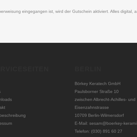
weisung eingegangen ist, wird der Gutschein aktiviert. Alles digital, a
RVICESEITEN
BERLIN
Börkey Keratech GmbH
s
Paulsborner Straße 10
nloads
zwischen Albrecht-Achilles- und
akt
Eisenzahnstrasse
eschreibung
10709 Berlin-Wilmersdorf
ressum
E-Mail: sesam@boerkey-kerami
Telefon: (030) 891 60 27