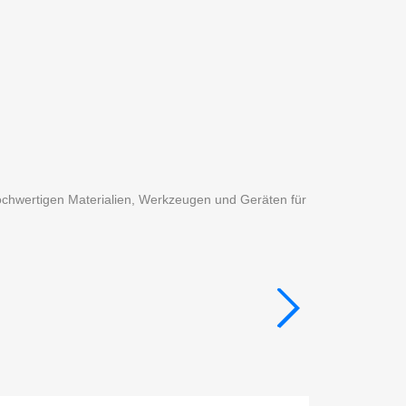
ochwertigen Materialien, Werkzeugen und Geräten für
TONE / MA
Gießmassen, Ton