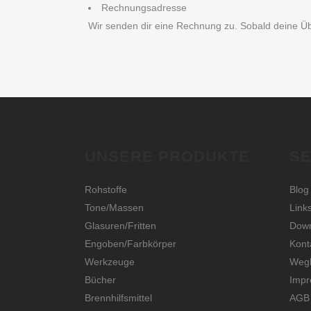
Rechnungsadresse
Wir senden dir eine Rechnung zu. Sobald deine Über
UNSERE PRODUKTE
SE
Rohstoffe
Blog
Tone/Massen
Link
Glasuren/Fritten
Dow
Engoben/Farbkörper
Kont
Werkzeuge
Wegb
Bücher
Imp
Brennhilfsmittel
AGB