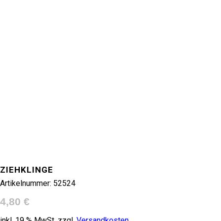
ZIEHKLINGE
Artikelnummer:
52524
4,80
€
inkl. 19 % MwSt.
zzgl.
Versandkosten