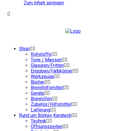
Zum Inhalt springen
Shop
Rohstoffe
Tone / Massen
Glasuren/Fritten
Engoben/Farbkörper
Werkzeuge
Bücher
Brennhilfsmittel
Geräte
Brennöfen
Zubehör/Hilfsmittel
Lieferung
Rund um Börkey Keratech
Technik
Öffnungszeiten