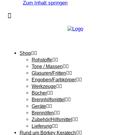
Zum Inhalt springen
Shop
Rohstoffe
Tone / Massen
Glasuren/Fritten
Engoben/Farbkörper
Werkzeuge
Bücher
Brennhilfsmittel
Geräte
Brennöfen
Zubehör/Hilfsmittel
Lieferung
Rund um Börkey Keratech