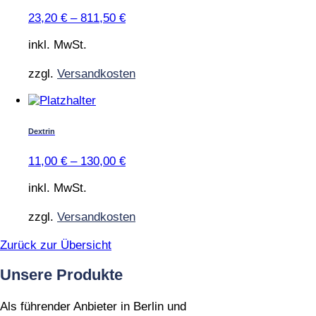
Varianten
23,20
€
–
811,50
€
auf.
Die
inkl. MwSt.
Optionen
können
zzgl.
Versandkosten
auf
der
Dieses
Produktseite
Produkt
gewählt
weist
Dextrin
werden
mehrere
Varianten
11,00
€
–
130,00
€
auf.
Die
inkl. MwSt.
Optionen
können
zzgl.
Versandkosten
auf
der
Zurück zur Übersicht
Produktseite
gewählt
Unsere Produkte
werden
Als führender Anbieter in Berlin und