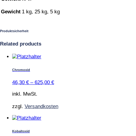
Gewicht
1 kg, 25 kg, 5 kg
Produktsicherheit
Related products
Dieses
Produkt
weist
Chromoxid
mehrere
Varianten
46,30
€
–
625,00
€
auf.
Die
inkl. MwSt.
Optionen
können
zzgl.
Versandkosten
auf
der
Dieses
Produktseite
Produkt
gewählt
weist
Kobaltoxid
werden
mehrere