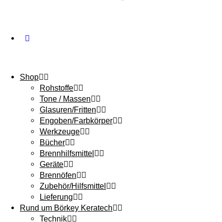
Shop
Rohstoffe
Tone / Massen
Glasuren/Fritten
Engoben/Farbkörper
Werkzeuge
Bücher
Brennhilfsmittel
Geräte
Brennöfen
Zubehör/Hilfsmittel
Lieferung
Rund um Börkey Keratech
Technik