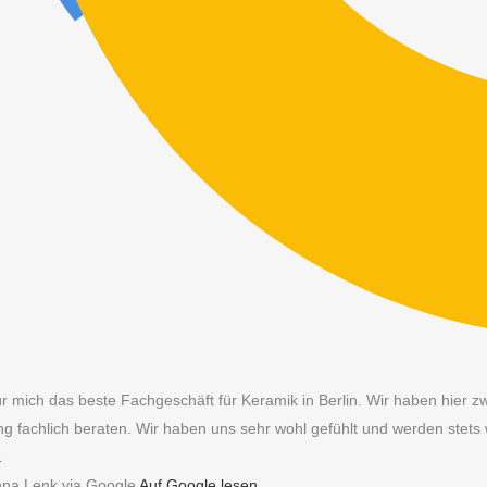
r mich das beste Fachgeschäft für Keramik in Berlin. Wir haben hier z
ng fachlich beraten. Wir haben uns sehr wohl gefühlt und werden stets
L
na Lenk via Google
Auf Google lesen