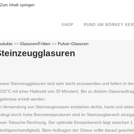
Zum Inhalt springen
SHOP
RUND UM BÖRKEY KE
odukte
>>
Glasuren/Fritten
>>
Pulver-Glasuren
Steinzeugglasuren
sere Steinzeugglasuren sind sehr leicht anzuwenden und liefern in d
220°C mit einer Haltezeit von 30 Minuten). Bei zu dickem Glasurauftr
gebnisse erzielt werden.
i Verwendung von Steinzeugmassen entstehen dichte, harte und wide
dingt durch hohe Brenntemperaturen sind im Steinzeugbereich einzigartig
eser Tatsache Rechnung. Der optimale Einsatzbereich liegt zwischen 
kühlgeschwindigkeit). Beim Auftragen der Glasur sollte darauf geacht