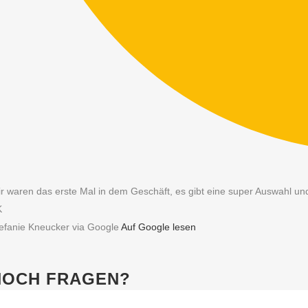
r waren das erste Mal in dem Geschäft, es gibt eine super Auswahl und 
K
efanie Kneucker via Google
Auf Google lesen
NOCH FRAGEN?