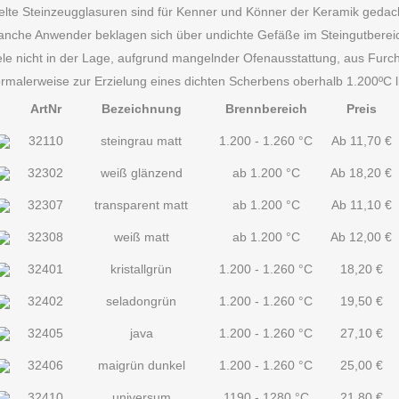
lte Steinzeugglasuren sind für Kenner und Könner der Keramik gedac
nche Anwender beklagen sich über undichte Gefäße im Steingutbereich
ele nicht in der Lage, aufgrund mangelnder Ofenausstattung, aus Furc
rmalerweise zur Erzielung eines dichten Scherbens oberhalb 1.200ºC li
ArtNr
Bezeichnung
Brennbereich
Preis
32110
steingrau matt
1.200 - 1.260 °C
Ab
11,70
€
32302
weiß glänzend
ab 1.200 °C
Ab
18,20
€
32307
transparent matt
ab 1.200 °C
Ab
11,10
€
32308
weiß matt
ab 1.200 °C
Ab
12,00
€
32401
kristallgrün
1.200 - 1.260 °C
18,20
€
32402
seladongrün
1.200 - 1.260 °C
19,50
€
32405
java
1.200 - 1.260 °C
27,10
€
32406
maigrün dunkel
1.200 - 1.260 °C
25,00
€
32410
universum
1190 - 1280 °C
21,80
€