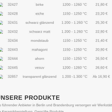
32427
birke
1200 - 1260 °C
21,80
€
32428
eiche
1150 - 1250 °C
23,20
€
32431
schwarz glänzend
1.200 - 1.260 °C
25,30
€
32432
schwarz matt
1.200 - 1.260 °C
22,80
€
32434
mondstaub
1150 - 1250 °C
21,40
€
32443
mahagoni
1150 - 1250 °C
20,80
€
32444
ahorn
1150 - 1250 °C
26,50
€
32445
vesuv
1200 - 1260 °C
26,60
€
32857
transparent glänzend
1.200 -1.300 °C
Ab
16,90
€
UNSERE PRODUKTE
s führender Anbieter in Berlin und Brandenburg versorgen wir Werkst
e Keramikherstellung. Geprüfte Produkte,