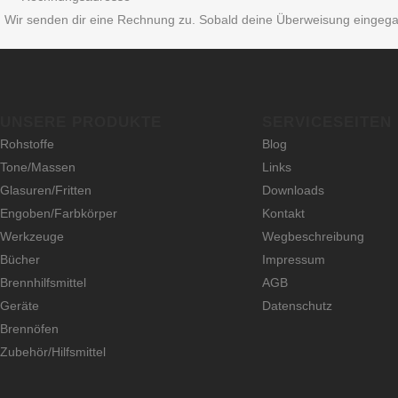
Wir senden dir eine Rechnung zu. Sobald deine Überweisung eingegangen
UNSERE PRODUKTE
SERVICESEITEN
Rohstoffe
Blog
Tone/Massen
Links
Glasuren/Fritten
Downloads
Engoben/Farbkörper
Kontakt
Werkzeuge
Wegbeschreibung
Bücher
Impressum
Brennhilfsmittel
AGB
Geräte
Datenschutz
Brennöfen
Zubehör/Hilfsmittel