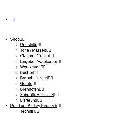
Shop
Rohstoffe
Tone / Massen
Glasuren/Fritten
Engoben/Farbkörper
Werkzeuge
Bücher
Brennhilfsmittel
Geräte
Brennöfen
Zubehör/Hilfsmittel
Lieferung
Rund um Börkey Keratech
Technik