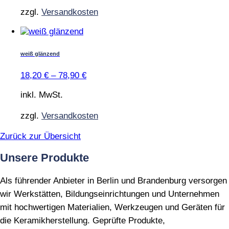
zzgl.
Versandkosten
Dieses
Produkt
weist
weiß glänzend
mehrere
Varianten
18,20
€
–
78,90
€
auf.
Die
inkl. MwSt.
Optionen
können
zzgl.
Versandkosten
auf
der
Zurück zur Übersicht
Produktseite
gewählt
Unsere Produkte
werden
Als führender Anbieter in Berlin und Brandenburg versorgen
wir Werkstätten, Bildungseinrichtungen und Unternehmen
mit hochwertigen Materialien, Werkzeugen und Geräten für
die Keramikherstellung. Geprüfte Produkte,