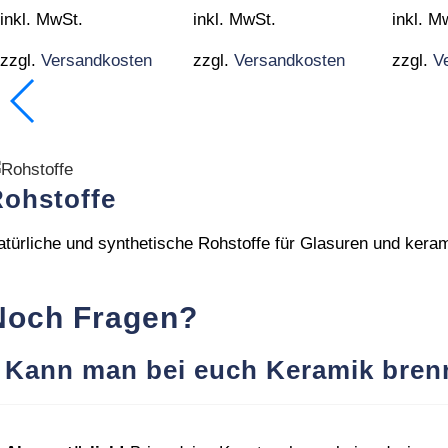
mehrere
inkl. MwSt.
mehrere
inkl. MwSt.
mehrer
inkl. M
Varianten
Varianten
Variant
zzgl.
Versandkosten
zzgl.
Versandkosten
zzgl.
V
auf.
auf.
auf.
Die
Die
Die
Optionen
Optionen
Option
können
können
können
auf
auf
auf
ohstoffe
der
der
der
Produktseite
Produktseite
Produkt
atürliche und synthetische Rohstoffe für Glasuren und ker
gewählt
gewählt
gewählt
werden
werden
werden
Noch Fragen?
Kann man bei euch Keramik bren