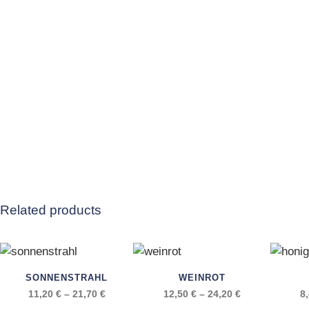
Related products
Dieses
Dieses
Dieses
SONNENSTRAHL
WEINROT
Produkt
Produkt
Produk
11,20
€
–
21,70
€
12,50
€
–
24,20
€
8
weist
weist
weist