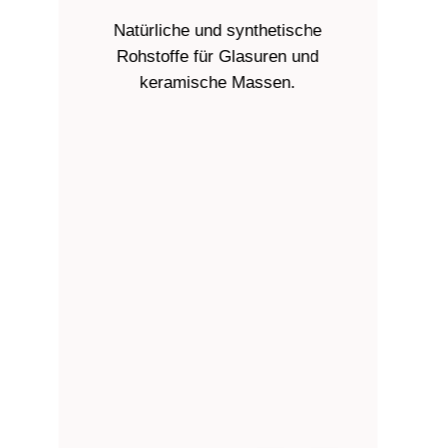
Natürliche und synthetische
Gießmass
Rohstoffe für Glasuren und
und Porze
keramische Massen.