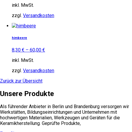
Die
inkl. MwSt.
Optionen
können
zzgl.
Versandkosten
auf
Dieses
der
Produkt
Produktseite
weist
gewählt
himbeere
mehrere
werden
Varianten
8,30
€
–
60,00
€
auf.
Die
inkl. MwSt.
Optionen
können
zzgl.
Versandkosten
auf
Zurück zur Übersicht
der
Produktseite
Unsere Produkte
gewählt
werden
Als führender Anbieter in Berlin und Brandenburg versorgen wir
Werkstätten, Bildungseinrichtungen und Unternehmen mit
hochwertigen Materialien, Werkzeugen und Geräten für die
Keramikherstellung. Geprüfte Produkte,