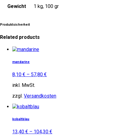
Gewicht
1 kg, 100 gr
Produktsicherheit
Related products
Dieses
Produkt
weist
mandarine
mehrere
Varianten
8,10
€
–
57,80
€
auf.
Die
inkl. MwSt.
Optionen
können
zzgl.
Versandkosten
auf
Dieses
der
Produkt
Produktseite
weist
gewählt
kobaltblau
mehrere
werden
Varianten
13,40
€
–
104,30
€
auf.