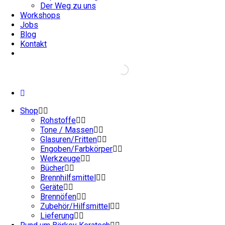
Der Weg zu uns
Workshops
Jobs
Blog
Kontakt
Shop
Rohstoffe
Tone / Massen
Glasuren/Fritten
Engoben/Farbkörper
Werkzeuge
Bücher
Brennhilfsmittel
Geräte
Brennöfen
Zubehör/Hilfsmittel
Lieferung