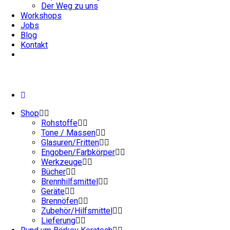
Der Weg zu uns
Workshops
Jobs
Blog
Kontakt
Shop
Rohstoffe
Tone / Massen
Glasuren/Fritten
Engoben/Farbkörper
Werkzeuge
Bücher
Brennhilfsmittel
Geräte
Brennöfen
Zubehör/Hilfsmittel
Lieferung