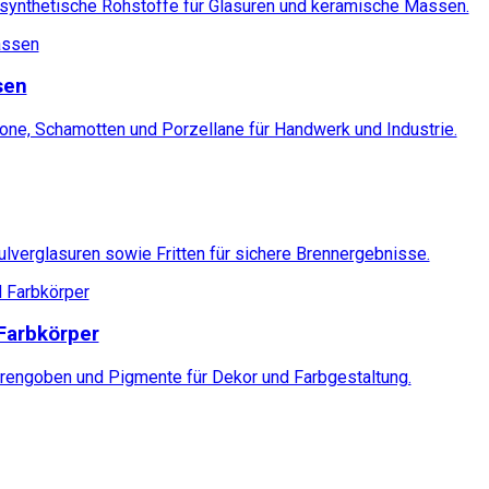
 synthetische Rohstoffe für Glasuren und keramische Massen.
sen
ne, Schamotten und Porzellane für Handwerk und Industrie.
ulverglasuren sowie Fritten für sichere Brennergebnisse.
Farbkörper
rengoben und Pigmente für Dekor und Farbgestaltung.