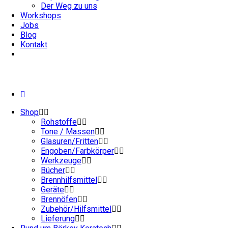
Der Weg zu uns
Workshops
Jobs
Blog
Kontakt
Shop
Rohstoffe
Tone / Massen
Glasuren/Fritten
Engoben/Farbkörper
Werkzeuge
Bücher
Brennhilfsmittel
Geräte
Brennöfen
Zubehör/Hilfsmittel
Lieferung