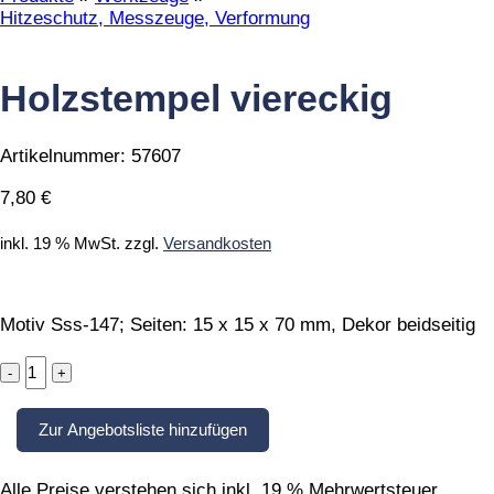
Hitzeschutz, Messzeuge, Verformung
Holzstempel viereckig
Artikelnummer:
57607
7,80
€
inkl. 19 % MwSt.
zzgl.
Versandkosten
Motiv Sss-147; Seiten: 15 x 15 x 70 mm, Dekor beidseitig
Holzstempel
viereckig
quantity
Zur Angebotsliste hinzufügen
Alle Preise verstehen sich inkl. 19 % Mehrwertsteuer,