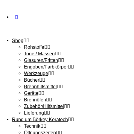
Shop
Rohstoffe
Tone / Massen
Glasuren/Fritten
Engoben/Farbkörper
Werkzeuge
Bücher
Brennhilfsmittel
Geräte
Brennöfen
Zubehör/Hilfsmittel
Lieferung
Rund um Börkey Keratech
Technik
Öffnungszeiten