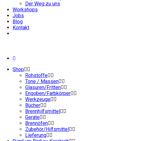
Der Weg zu uns
Workshops
Jobs
Blog
Kontakt
Shop
Rohstoffe
Tone / Massen
Glasuren/Fritten
Engoben/Farbkörper
Werkzeuge
Bücher
Brennhilfsmittel
Geräte
Brennöfen
Zubehör/Hilfsmittel
Lieferung