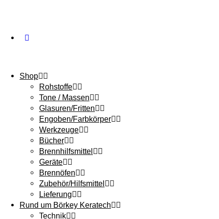
Shop
Rohstoffe
Tone / Massen
Glasuren/Fritten
Engoben/Farbkörper
Werkzeuge
Bücher
Brennhilfsmittel
Geräte
Brennöfen
Zubehör/Hilfsmittel
Lieferung
Rund um Börkey Keratech
Technik