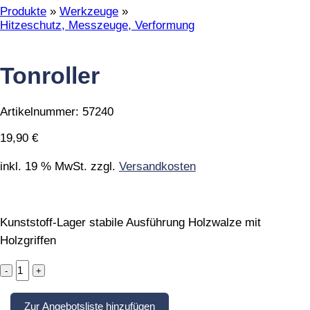
Produkte
»
Werkzeuge
»
Hitzeschutz, Messzeuge, Verformung
Tonroller
Artikelnummer:
57240
19,90
€
inkl. 19 % MwSt.
zzgl.
Versandkosten
Kunststoff-Lager stabile Ausführung Holzwalze mit
Holzgriffen
Tonroller
quantity
Zur Angebotsliste hinzufügen