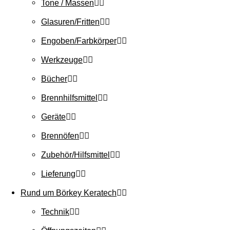
Tone / Massen
Glasuren/Fritten
Engoben/Farbkörper
Werkzeuge
Bücher
Brennhilfsmittel
Geräte
Brennöfen
Zubehör/Hilfsmittel
Lieferung
Rund um Börkey Keratech
Technik