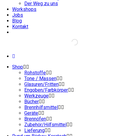
Der Weg zu uns
Workshops
Jobs
Blog
Kontakt
Shop
Rohstoffe
Tone / Massen
Glasuren/Fritten
Engoben/Farbkörper
Werkzeuge
Bücher
Brennhilfsmittel
Geräte
Brennöfen
Zubehör/Hilfsmittel
Lieferung