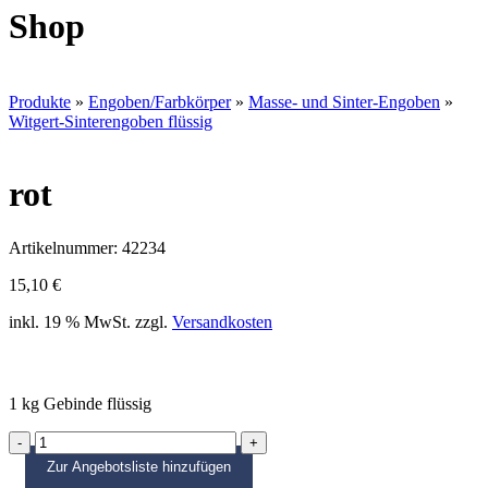
Shop
Produkte
»
Engoben/Farbkörper
»
Masse- und Sinter-Engoben
»
Witgert-Sinterengoben flüssig
rot
Artikelnummer:
42234
15,10
€
inkl. 19 % MwSt.
zzgl.
Versandkosten
1 kg Gebinde flüssig
rot
quantity
Zur Angebotsliste hinzufügen