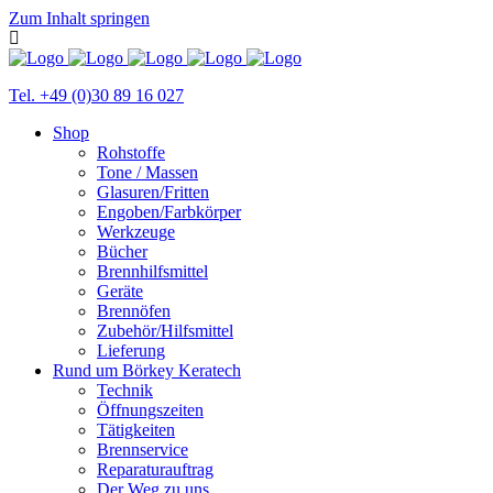
Zum Inhalt springen
Tel. +49 (0)30 89 16 027
Shop
Rohstoffe
Tone / Massen
Glasuren/Fritten
Engoben/Farbkörper
Werkzeuge
Bücher
Brennhilfsmittel
Geräte
Brennöfen
Zubehör/Hilfsmittel
Lieferung
Rund um Börkey Keratech
Technik
Öffnungszeiten
Tätigkeiten
Brennservice
Reparaturauftrag
Der Weg zu uns