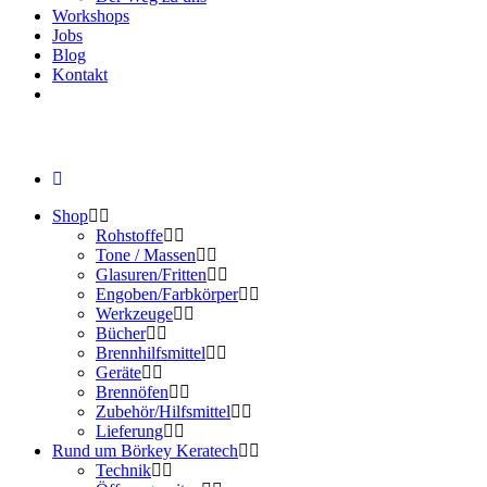
Workshops
Jobs
Blog
Kontakt
Shop
Rohstoffe
Tone / Massen
Glasuren/Fritten
Engoben/Farbkörper
Werkzeuge
Bücher
Brennhilfsmittel
Geräte
Brennöfen
Zubehör/Hilfsmittel
Lieferung
Rund um Börkey Keratech
Technik