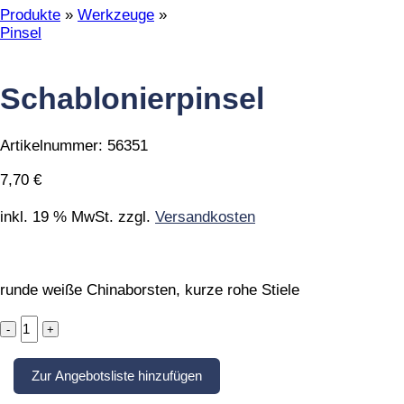
Produkte
»
Werkzeuge
»
Pinsel
Schablonierpinsel
Artikelnummer:
56351
7,70
€
inkl. 19 % MwSt.
zzgl.
Versandkosten
runde weiße Chinaborsten, kurze rohe Stiele
Schablonierpinsel
quantity
Zur Angebotsliste hinzufügen