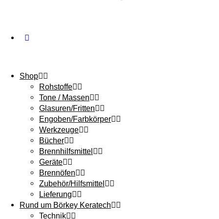
Shop
Rohstoffe
Tone / Massen
Glasuren/Fritten
Engoben/Farbkörper
Werkzeuge
Bücher
Brennhilfsmittel
Geräte
Brennöfen
Zubehör/Hilfsmittel
Lieferung
Rund um Börkey Keratech
Technik