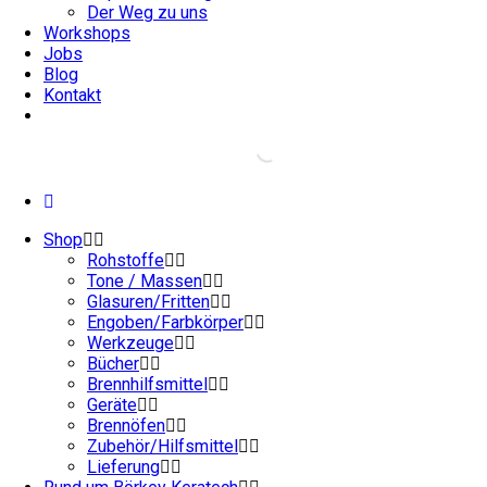
Der Weg zu uns
Workshops
Jobs
Blog
Kontakt
Shop
Rohstoffe
Tone / Massen
Glasuren/Fritten
Engoben/Farbkörper
Werkzeuge
Bücher
Brennhilfsmittel
Geräte
Brennöfen
Zubehör/Hilfsmittel
Lieferung