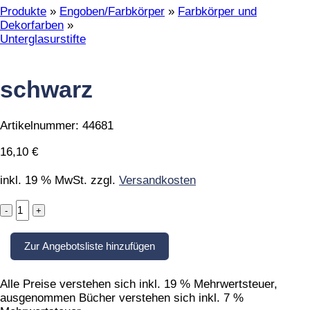
Produkte
»
Engoben/Farbkörper
»
Farbkörper und
Dekorfarben
»
Unterglasurstifte
schwarz
Artikelnummer:
44681
16,10
€
inkl. 19 % MwSt.
zzgl.
Versandkosten
schwarz
quantity
Zur Angebotsliste hinzufügen
Alle Preise verstehen sich inkl. 19 % Mehrwertsteuer,
ausgenommen Bücher verstehen sich inkl. 7 %