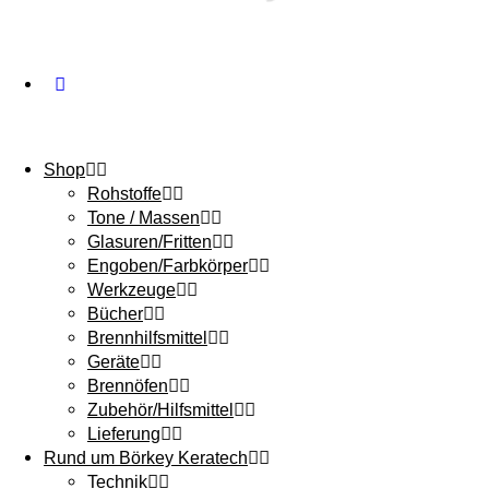
Shop
Rohstoffe
Tone / Massen
Glasuren/Fritten
Engoben/Farbkörper
Werkzeuge
Bücher
Brennhilfsmittel
Geräte
Brennöfen
Zubehör/Hilfsmittel
Lieferung
Rund um Börkey Keratech
Technik