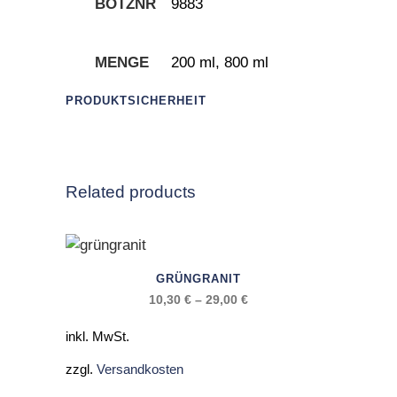
BOTZNR
9883
MENGE
200 ml, 800 ml
PRODUKTSICHERHEIT
Related products
Dieses
GRÜNGRANIT
Produkt
10,30
€
–
29,00
€
weist
mehrere
inkl. MwSt.
Varianten
zzgl.
Versandkosten
auf.