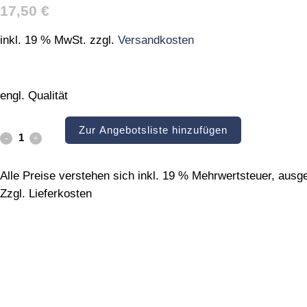
17,50
€
inkl. 19 % MwSt.
zzgl.
Versandkosten
engl. Qualität
Zur Angebotsliste hinzufügen
Sgrafittoeisen
quantity
Alle Preise verstehen sich inkl. 19 % Mehrwertsteuer, aus
Zzgl. Lieferkosten