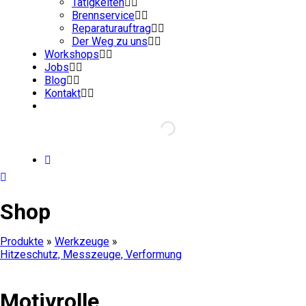
Tätigkeiten
Brennservice
Reparaturauftrag
Der Weg zu uns
Workshops
Jobs
Blog
Kontakt
Shop
Produkte
»
Werkzeuge
»
Hitzeschutz, Messzeuge, Verformung
Motivrolle