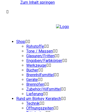
Zum Inhalt springen
Shop
Rohstoffe
Tone / Massen
Glasuren/Fritten
Engoben/Farbkörper
Werkzeuge
Bücher
Brennhilfsmittel
Geräte
Brennöfen
Zubehör/Hilfsmittel
Lieferung
Rund um Börkey Keratech
Technik
Öffnungszeiten